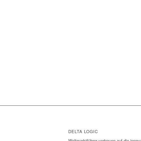
DELTA LOGIC
Weltmarktführer vertrauen auf die inno